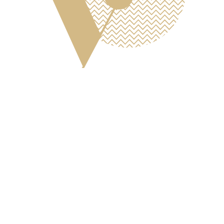
18/3/2024
Iniziate marzo con un boost di
vitamine
Forza, vitalità ed energia
Sapete qual è la verdura che vi farà sentire invincibili a
primavera? Ve lo sveliamo noi!
A marzo non sono solo i fiori a sbocciare, anche le prime
foglie di spinaci fanno capolino dal terreno. Piccoline,
verdissime
, tenere e con un
sapore delicato
. Gli spinaci vi
sorprenderanno per il loro gusto e la loro energia.
Ricchissime di
vitamina B e preziose sostante nutritive
,
come calcio e magnesio, le foglie di spinaci saranno il vostro
alleato per una salute di ferro. Consigliatissime soprattutto
in primavera, quando le
difese immunitarie
iniziano a
venire meno. Se pensate che gli spinaci siano noiosi da soli,
provate la nostra ricetta di marzo: pasta con pesto di
ARRIVO
E-MAIL
CHIAMA
RICHIEDI
PRENOTA
spinaci. Cosa vi occorre per il pesto: yogurt greco, qualche