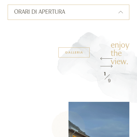
ORARI DI APERTURA
Zbar
Maggio: aperto da giovedì a domenica
Giugno: dal 4 giugno aperto tutti i giorni dalle 08:30 alle 17:00
Luglio / Agosto: dal 5 luglio al 15 agosto aperto tutti i giorni
enjoy
dalle 08:30 alle 20:00
the
GALLERIA
Grill@Scharmoin
Dal 4 giugno 2026 fino alla fine di ottobre aperto tutti i giorni
view.
dalle 08:30 alle 17:00
Cucina: dalle 11:30 alle 15:30
1
Freeflow@Scharmoin
9
Apertura dicembre 2026
Goldgräber Bar
Apertura dicembre 2026