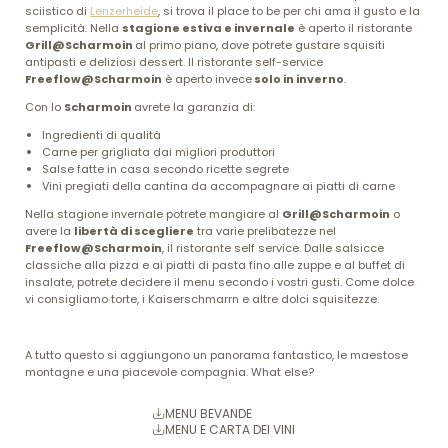
sciistico di
Lenzerheide
, si trova il place to be per chi ama il gusto e la
semplicità. Nella
stagione estiva e invernale
è aperto il ristorante
Grill@Scharmoin
al primo piano, dove potrete gustare squisiti
antipasti e deliziosi dessert. Il ristorante self-service
Freeflow@Scharmoin
è aperto invece
solo in inverno
.
Con lo
Scharmoin
avrete la garanzia di:
Ingredienti di qualità
Carne per grigliata dai migliori produttori
Salse fatte in casa secondo ricette segrete
Vini pregiati della cantina da accompagnare ai piatti di carne
Nella stagione invernale potrete mangiare al
Grill@Scharmoin
o
avere la
libertà di scegliere
tra varie prelibatezze nel
Freeflow@Scharmoin
, il ristorante self service. Dalle salsicce
classiche alla pizza e ai piatti di pasta fino alle zuppe e al buffet di
insalate, potrete decidere il menu secondo i vostri gusti. Come dolce
vi consigliamo torte, i Kaiserschmarrn e altre dolci squisitezze.
A tutto questo si aggiungono un panorama fantastico, le maestose
montagne e una piacevole compagnia. What else?
MENU BEVANDE
MENU E CARTA DEI VINI