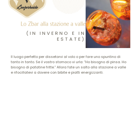
Lo Zbar alla stazione a valle
(IN INVERNO E IN
ESTATE)
Il luogo perfetto per dissetarvi al volo o per fare uno spuntino di
tanto in tanto. Se il vostro stomaco vi urla: “Ho bisogno di pinsa. Ho
bisogno di patatine fritte.” Allora fate un salto alla stazione a valle
e rifocillatevi a dovere con bibite e piatti energizzanti.
L’offerta culinaria del Vista
Benvenuti nel mondo dei
ristoranti del Vista
. Sul lungolago di Ascona.
Proprio sul campo da golf di Losone. Oppure a Lenzerheide, nel cuore
delle Alpi svizzere. Cinque ristoranti per un incredibile viaggio nel