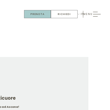
IT
PRENOTA
RICHIEDI
MENU
ticuore
o ad Ascona!