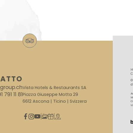
ATTO
©
d
agroup.ch
Vista Hotels & Restaurants SA
1 791 11 81
Piazza Giuseppe Motta 29
A
M
6612 Ascona | Ticino | Svizzera
O
L