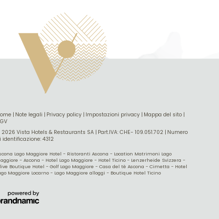
Home
|
Note legali
|
Privacy policy
|
Impostazioni privacy
|
Mappa del sito
|
CGV
 2026 Vista Hotels & Restaurants SA
|
Part.IVA: CHE- 109.051.702
|
Numero
i identificazione: 4312
scona Lago Maggiore Hotel
-
Ristoranti Ascona
-
Location Matrimoni Lago
aggiore
-
Ascona
-
Hotel Lago Maggiore
-
Hotel Ticino
-
Lenzerheide Svizzera
-
live Boutique Hotel
-
Golf Lago Maggiore
-
Casa del tè Ascona
-
Cimetta
-
Hotel
ago Maggiore Locarno
-
Lago Maggiore alloggi
-
Boutique Hotel Ticino