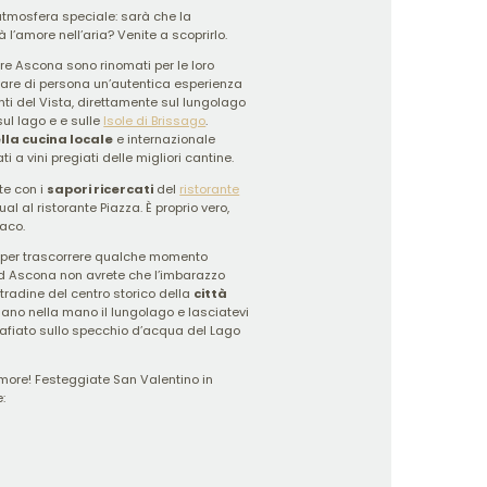
’atmosfera speciale: sarà che la
 l’amore nell’aria? Venite a scoprirlo.
lare Ascona sono rinomati per le loro
ovare di persona un’autentica esperienza
nti del Vista, direttamente sul lungolago
ul lago e e sulle
Isole di Brissago
.
ella cucina local
e
e internazionale
i a vini pregiati delle migliori cantine.
te con i
sapori ricercati
del
ristorante
l al ristorante Piazza. È proprio vero,
aco.
 per trascorrere qualche momento
d Ascona non avrete che l’imbarazzo
stradine del centro storico della
città
ano nella mano il lungolago e lasciatevi
afiato sullo specchio d’acqua del Lago
more! Festeggiate San Valentino in
: