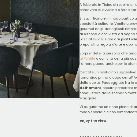
A febbraio in Ticino si respira un
primavera si avvicina o forse sarà
Si sa, il Ticino e in modo partico
specialità culinarie. Venite a pr
gourmet negli accoglienti ristora
di Ascona e con vista da sogno s
Lasciatevi deliziare dai
piatti d
preparati a regola d’arte e abbinat
Sorprendete la persona che ama
al Pontile
o con una cena più casua
l’amore passa anche per lo stom
Cercate un posticino suggestivo
romantico prima o dopo cena? A
della scelta. Passeggiate tra le 
dell’amore
oppure percorrete m
conquistare dallo scenario mozz
Maggiore.
Vi auguriamo un anno pieno di a
modo speciale e non dimenticate
enjoy the view.