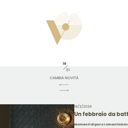
18
51
CAMBIA NOVITÁ
19/2/2024
Un febbraio da bat
Momenti di puro romanticism