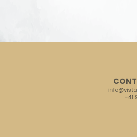
CONT
info@vist
+41 9