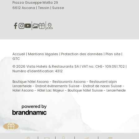
Piazza Giuseppe Motta 29
6612 Ascona | Tessin | Suisse
Accueil
|
Mentions légales
|
Protection des données
|
Plan site
|
GTC
© 2026 Vista Hotels & Restaurants SA
|
VAT no.: CHE- 109.051.702
|
Numéro d’identification: 4312
Boutique hôtel Ascona
-
Restaurants Ascona
-
Restaurant alpin
Lenzerheide
-
Endroit évènements Suisse
-
Endroit de noces Suisse
-
Hotel Ascona
-
Hôtel Lac Majeur
-
Boutique hôtel Suisse
-
Lenzerheide