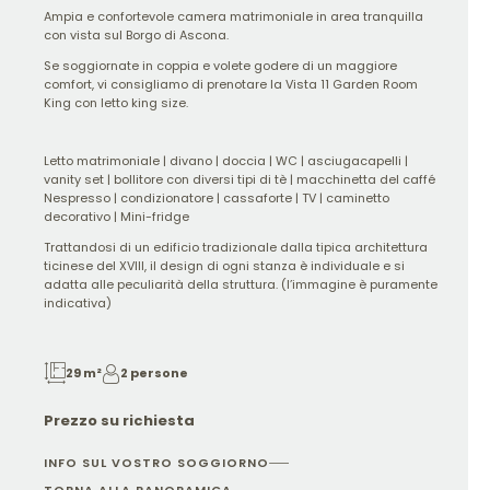
Ampia e confortevole camera matrimoniale in area tranquilla
con vista sul Borgo di Ascona.
Se soggiornate in coppia e volete godere di un maggiore
comfort, vi consigliamo di prenotare la Vista 11 Garden Room
King con letto king size.
Letto matrimoniale | divano | doccia | WC | asciugacapelli |
vanity set | bollitore con diversi tipi di tè | macchinetta del caffé
Nespresso | condizionatore | cassaforte | TV | caminetto
decorativo | Mini-fridge
Trattandosi di un edificio tradizionale dalla tipica architettura
ticinese del XVIII, il design di ogni stanza è individuale e si
adatta alle peculiarità della struttura. (l’immagine è puramente
indicativa)
29 m²
2 persone
Prezzo su richiesta
INFO SUL VOSTRO SOGGIORNO