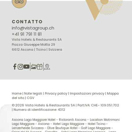
CONTATTO
info@vistagroup.ch
+41 91 791 11 81
Vista Hotels & Restaurants SA
Piazza Giuseppe Motta 29
6612 Ascona | Ticino | Svizzera
Home
|
Note legali
|
Privacy policy
|
Impostazioni privacy
|
Mappa
del sito
|
CGV
© 2026 Vista Hotels & Restaurants SA
|
Part.IVA: CHE- 109.051.702
|
Numero di identificazione: 4312
Ascona Lago Maggiore Hotel
-
Ristoranti Ascona
-
Location Matrimoni
Lago Maggiore
-
Ascona
-
Hotel Lago Maggiore
-
Hotel Ticino
-
Lenzerheide Svizzera
-
Olive Boutique Hotel
-
Golf Lago Maggiore
-