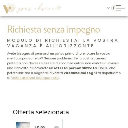
IT
Richiesta senza impegno
MODULO DI RICHIESTA: LA VOSTRA
VACANZA È ALL’ORIZZONTE
Avete bisogno di pensarci un po’ su prima di prenotare la vostra
meritata pausa relax? Nessun problema. Se la vostra camera
preferita non dovesse essere disponibile online, non esitate a inviarci
una richiesta e riceverete un’
offerta
personalizzata
. Ora sì che
potete iniziare a sognare la vostra
vacanza dei sogni
. Vi aspettiamo
al
Vista Lakefront Boutique Hotel
.
Offerta selezionata
Enjoy & Relax sul Lago Maggiore