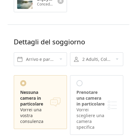
Concedetevi una pausa primaverile indimenticabile: lasciatevi incantare dai tiepidi raggi di sole, dalla natura in fiore e dai nostri piaceri gastronomici.
Dettagli del soggiorno
Arrivo e partenza*
2 Adulti, Colazione
Nessuna
Prenotare
camera in
una camera
particolare
in particolare
Vorrei una
Vorrei
vostra
scegliere una
consulenza
camera
specifica