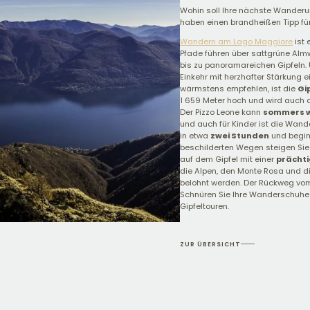
Wohin soll Ihre nächste Wander
haben einen brandheißen Tipp für
Wandern am Lago Maggiore
ist 
Pfade führen über sattgrüne Alm
bis zu panoramareichen Gipfeln. 
Einkehr mit herzhafter Stärkung e
wärmstens empfehlen, ist die
Gi
1 659 Meter hoch und wird auch a
Der Pizzo Leone kann
sommers w
und auch für Kinder ist die Wan
in etwa
zwei Stunden
und beginn
beschilderten Wegen steigen Si
auf dem Gipfel mit einer
prächti
die Alpen, den Monte Rosa und di
belohnt werden. Der Rückweg vom 
Schnüren Sie Ihre Wanderschuhe
Gipfeltouren.
ZUR ÜBERSICHT