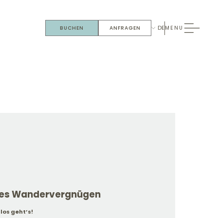
DE
BUCHEN
ANFRAGEN
MENU
ures Wandervergnügen
os geht’s!