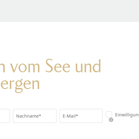
on vom See und
Bergen
Einwilligu
Nachname*
E-Mail*