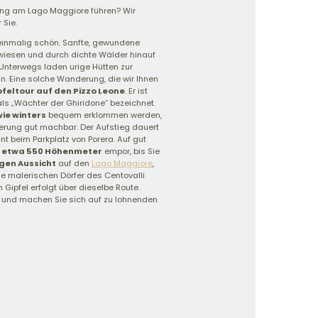
ung am Lago Maggiore führen? Wir
 Sie.
einmalig schön. Sanfte, gewundene
wiesen und durch dichte Wälder hinauf
Unterwegs laden urige Hütten zur
in. Eine solche Wanderung, die wir Ihnen
pfeltour auf den Pizzo Leone
. Er ist
ls „Wächter der Ghiridone“ bezeichnet.
ie winters
bequem erklommen werden,
derung gut machbar. Der Aufstieg dauert
t beim Parkplatz von Porera. Auf gut
e
etwa 550 Höhenmeter
empor, bis Sie
gen Aussicht
auf den
Lago Maggiore
,
e malerischen Dörfer des Centovalli
Gipfel erfolgt über dieselbe Route.
 und machen Sie sich auf zu lohnenden