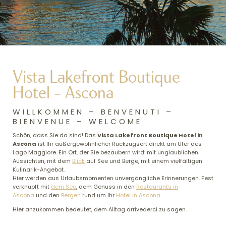
Vista Lakefront Boutique
Hotel – Ascona
WILLKOMMEN – BENVENUTI –
BIENVENUE – WELCOME
Schön, dass Sie da sind! Das
Vista Lakefront Boutique Hotel in
Ascona
ist Ihr außergewöhnlicher Rückzugsort direkt am Ufer des
Lago Maggiore. Ein Ort, der Sie bezaubern wird: mit unglaublichen
Aussichten, mit dem
Blick
auf See und Berge, mit einem vielfältigen
Kulinarik-Angebot.
Hier werden aus Urlaubsmomenten unvergängliche Erinnerungen. Fest
verknüpft mit
dem See
, dem Genuss in den
Restaurants in
Ascona
und den
Bergen
rund um Ihr
Hotel in Ascona
.
Hier anzukommen bedeutet, dem Alltag arrivederci zu sagen.