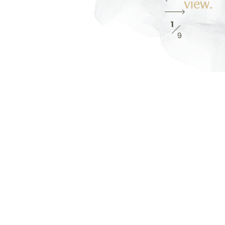
view.
1
9
SCHLAFEN IM VISTA
LAKEFRONT
BOUTIQUE HOTEL IN
ASCONA
Im
Vista
Lakefront Boutique Hotel stehen Ihnen insgesamt