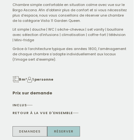
Chambre simple confortable en situation calme avec vue sur le
Borgo Ascona. Afin d’obtenir plus de confort et si vous nécessitez
plus d’espace, nous vous conseillons de réserver une chambre
de la catégorie Vista 11 Garden Queen.
Lit simple | douche | WC | sèche-cheveux | set vanity | bouilloire
avec sélection d’infusions | climatisation | coffre-fort | télévision
| Mini-fridge
Grâce à l’architecture typique des années 1800, l’aménagement
de chaque chambre s’adapte individuellement aux locaux
(l’image sert d’exemple).
9 m²
1 personne
Prix sur demande
INCLUS
RETOUR À LA VUE D'ENSEMBLE
DEMANDES
RÉSERVER