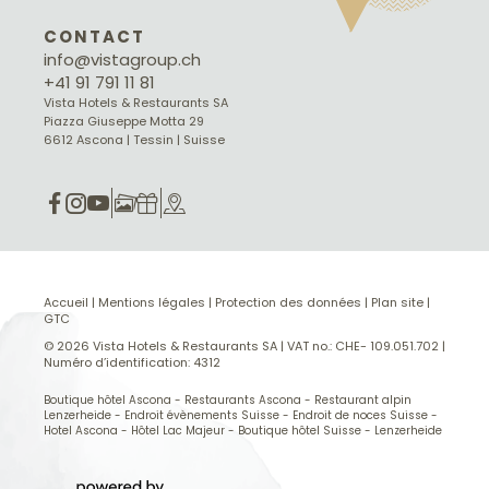
CONTACT
info@vistagroup.ch
+41 91 791 11 81
Vista Hotels & Restaurants SA
Piazza Giuseppe Motta 29
6612 Ascona | Tessin | Suisse
Accueil
|
Mentions légales
|
Protection des données
|
Plan site
|
GTC
© 2026 Vista Hotels & Restaurants SA
|
VAT no.: CHE- 109.051.702
|
Numéro d’identification: 4312
Boutique hôtel Ascona
-
Restaurants Ascona
-
Restaurant alpin
Lenzerheide
-
Endroit évènements Suisse
-
Endroit de noces Suisse
-
Hotel Ascona
-
Hôtel Lac Majeur
-
Boutique hôtel Suisse
-
Lenzerheide