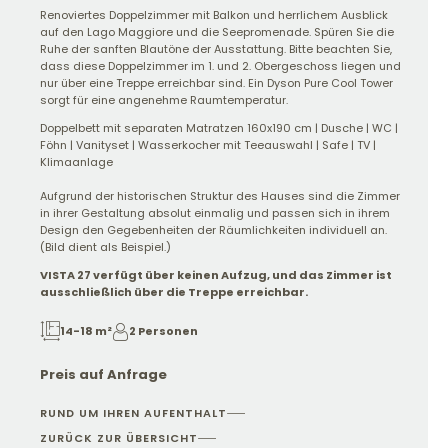
Renoviertes Doppelzimmer mit Balkon und herrlichem Ausblick
auf den Lago Maggiore und die Seepromenade. Spüren Sie die
Ruhe der sanften Blautöne der Ausstattung. Bitte beachten Sie,
dass diese Doppelzimmer im 1. und 2. Obergeschoss liegen und
nur über eine Treppe erreichbar sind. Ein Dyson Pure Cool Tower
sorgt für eine angenehme Raumtemperatur.
Doppelbett mit separaten Matratzen 160x190 cm | Dusche | WC |
Föhn | Vanityset | Wasserkocher mit Teeauswahl | Safe | TV |
Klimaanlage
Aufgrund der historischen Struktur des Hauses sind die Zimmer
in ihrer Gestaltung absolut einmalig und passen sich in ihrem
Design den Gegebenheiten der Räumlichkeiten individuell an.
(Bild dient als Beispiel.)
VISTA 27 verfügt über keinen Aufzug, und das Zimmer ist
ausschließlich über die Treppe erreichbar.
14-18 m²
2 Personen
Preis auf Anfrage
RUND UM IHREN AUFENTHALT
ZURÜCK ZUR ÜBERSICHT