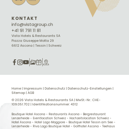
KONTAKT
info@vistagroup.ch
+41 91 791 11 81
Vista Hotels & Restaurants SA
Piazza Giuseppe Motta 29
6612 Ascona | Tessin | Schweiz
Home
|
Impressum
|
Datenschutz
|
Datenschutz-Einstellungen
|
Sitemap
|
AGB
© 2026 Vista Hotels & Restaurants SA
|
MwSt.-Nr.: CHE-
109.051.702
|
Identifikationsnummer: 4312
Boutique Hotel Ascona
-
Restaurants Ascona
-
Bergrestaurant
Lenzerheide
-
Eventlocation Schweiz
-
Hochzeitslocation Schweiz
-
Hotel Ascona
-
Hotel Lago Maggiore
-
Boutique Hotel Tessin am See
-
Lenzerheide
-
Riva Lago Boutique Hotel
-
Golfhotel Ascona
-
Teehaus