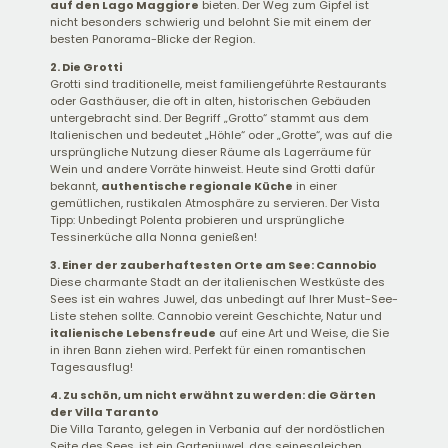
auf den Lago Maggiore
bieten. Der Weg zum Gipfel ist
nicht besonders schwierig und belohnt Sie mit einem der
besten Panorama-Blicke der Region.
2. Die Grotti
Grotti sind traditionelle, meist familiengeführte Restaurants
oder Gasthäuser, die oft in alten, historischen Gebäuden
untergebracht sind. Der Begriff „Grotto“ stammt aus dem
Italienischen und bedeutet „Höhle“ oder „Grotte“, was auf die
ursprüngliche Nutzung dieser Räume als Lagerräume für
Wein und andere Vorräte hinweist. Heute sind Grotti dafür
bekannt,
authentische regionale Küche
in einer
gemütlichen, rustikalen Atmosphäre zu servieren. Der Vista
Tipp: Unbedingt Polenta probieren und ursprüngliche
Tessinerküche alla Nonna genießen!
3. Einer der zauberhaftesten Orte am See: Cannobio
Diese charmante Stadt an der italienischen Westküste des
Sees ist ein wahres Juwel, das unbedingt auf Ihrer Must-See-
Liste stehen sollte. Cannobio vereint Geschichte, Natur und
italienische Lebensfreude
auf eine Art und Weise, die Sie
in ihren Bann ziehen wird. Perfekt für einen romantischen
Tagesausflug!
4. Zu schön, um nicht erwähnt zu werden: die Gärten
der Villa Taranto
Die Villa Taranto, gelegen in Verbania auf der nordöstlichen
Seite des Sees, ist ein Gartenjuwel, das seinesgleichen